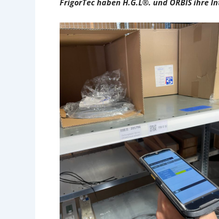
FrigorTec haben H.G.L®. und ORBIS ihre In