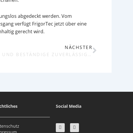
eibungslos abgedeckt werden. Vom
ang verfügt FrigorTec jetzt über eine
haltig gerecht wird.
NÄCHSTER
Next
ZERTIFIZIERTE QUALITÄT UND BESTÄNDIGE ZUVERLÄSSIGKEIT
chtliches
Social Media
L
Y
tenschutz
i
o
pressum