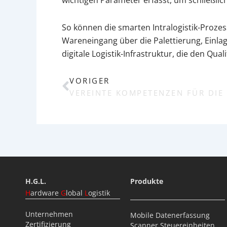
So können die smarten Intralogistik-Prozes
Wareneingang über die Palettierung, Einl
digitale Logistik-Infrastruktur, die den 
VORIGER
Prev
H.G.L.
Produkte
H
ardware
G
lobal
L
ogistik
Unternehmen
Mobile Datenerfassung
Zertifizierung
Scanner Steuereinheiten