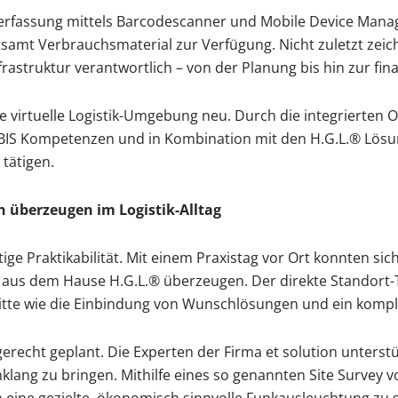
erfassung mittels Barcodescanner und Mobile Device Manage
tsamt Verbrauchsmaterial zur Verfügung. Nicht zuletzt ze
frastruktur verantwortlich – von der Planung bis hin zur fi
e virtuelle Logistik-Umgebung neu. Durch die integrierten OR
ORBIS Kompetenzen und in Kombination mit den H.G.L.® Lösun
tätigen.
 überzeugen im Logistik-Alltag
ige Praktikabilität. Mit einem Praxistag vor Ort konnten s
aus dem Hause H.G.L.® überzeugen. Der direkte Standort-Tes
ritte wie die Einbindung von Wunschlösungen und ein komple
echt geplant. Die Experten der Firma et solution unterstü
inklang zu bringen. Mithilfe eines so genannten Site Survey
h eine gezielte, ökonomisch sinnvolle Funkausleuchtung zu 