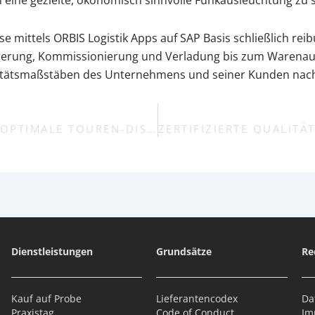
se mittels ORBIS Logistik Apps auf SAP Basis schließlich r
agerung, Kommissionierung und Verladung bis zum Warenausg
Qualitätsmaßstäben des Unternehmens und seiner Kunden nach
VEREINTE KOMPETENZEN FÜR DIE OPTIMALE TOUREN-DISPOSITION
Dienstleistungen
Grundsätze
Re
Kauf auf Probe
Lieferantencodex
Da
Praxistag
Code of Conduct
Im