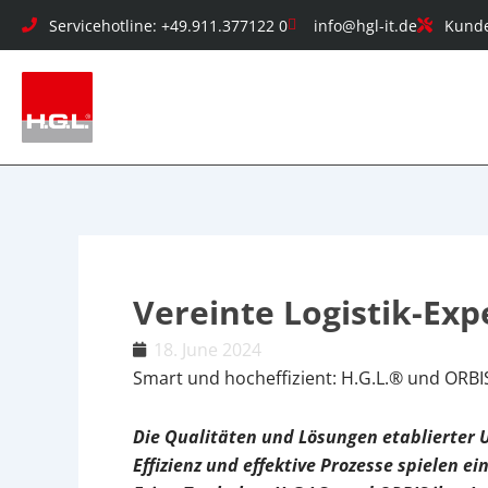
Skip
Servicehotline: +49.911.377122 0
info@hgl-it.de
Kunde
to
content
Vereinte Logistik-Exp
18. June 2024
Smart und hocheffizient: H.G.L.® und ORBIS 
Die Qualitäten und Lösungen etablierter 
Effizienz und effektive Prozesse spielen 