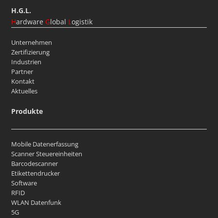
H.G.L.
H
ardware
G
lobal
L
ogistik
Unternehmen
Zertifizierung
Industrien
Partner
Kontakt
Aktuelles
Produkte
Mobile Datenerfassung
Scanner Steuereinheiten
Barcodescanner
Etikettendrucker
Software
RFID
WLAN Datenfunk
5G