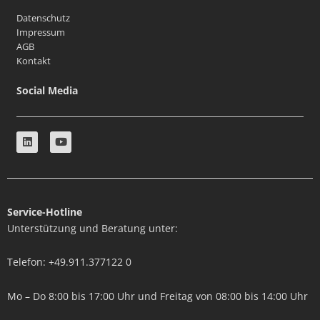
Datenschutz
Impressum
AGB
Kontakt
Social Media
L
Y
i
o
n
u
k
t
e
u
d
b
i
e
n
Service-Hotline
Unterstützung und Beratung unter:
Telefon: +49.911.377122 0
Mo – Do 8:00 bis 17:00 Uhr und Freitag von 08:00 bis 14:00 Uhr