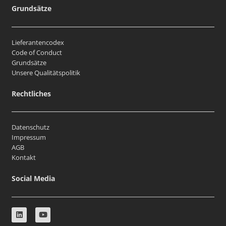
Grundsätze
Lieferantencodex
Code of Conduct
Grundsätze
Unsere Qualitätspolitik
Rechtliches
Datenschutz
Impressum
AGB
Kontakt
Social Media
L
Y
i
o
n
u