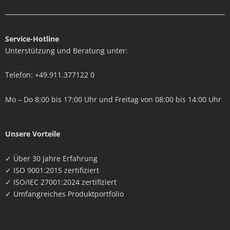
k
t
e
u
d
b
i
e
n
Service-Hotline
Unterstützung und Beratung unter:
Telefon: +49.911.377122 0
Mo – Do 8:00 bis 17:00 Uhr und Freitag von 08:00 bis 14:00 Uhr
Unsere Vorteile
✓ Über 30 Jahre Erfahrung
✓ ISO 9001:2015 zertifiziert
✓ ISO/IEC 27001:2024 zertifiziert
✓ Umfangreiches Produktportfolio