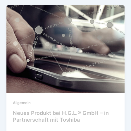
Allgemein
Neues Produkt bei H.G.L.® GmbH – in
Partnerschaft mit Toshiba
Jutta Sonnleitner
/
13. January 2026