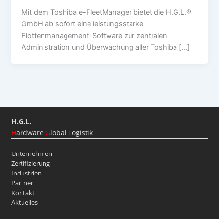
Mit dem Toshiba e-FleetManager bietet die H.G.L.®
GmbH ab sofort eine leistungsstarke
Flottenmanagement-Software zur zentralen
Administration und Überwachung aller Toshiba […]
H.G.L.
H
ardware
G
lobal
L
ogistik
Unternehmen
Zertifizierung
Industrien
Partner
Kontakt
Aktuelles